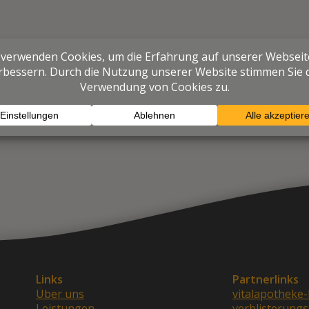
Links
Partnerlinks
Über uns
vitalapotheke-
Leistungen
verblisterungs