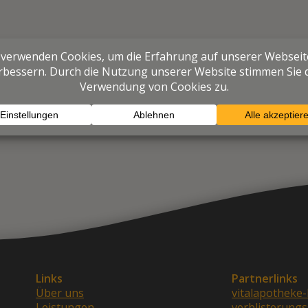
Links
Partnerlinks
Über uns
vitalapotheke-
Leistungen
verblisterungs