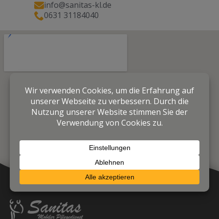
info@sanitas-kl.de
0631 31184040