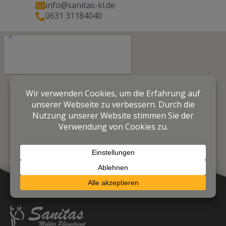
info@sanitas-kl.de
0631 31184040