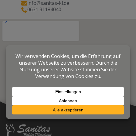
info@sanitas-kl.de
0631 31184040