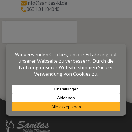
info@sanitas-kl.de
0631 31184040