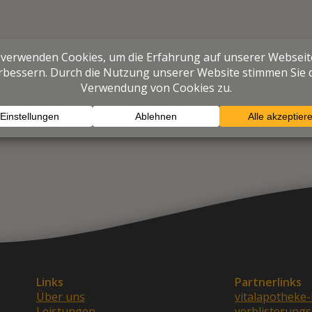
Links
Partnerlinks
Über uns
vitalapotheke-
Leistungen
verblisterungs