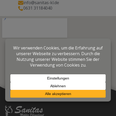
info@sanitas-kl.de
0631 31184040