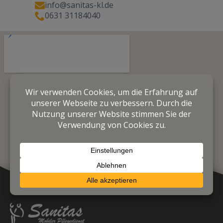
info@sanitas-kl.de
0631 31184040