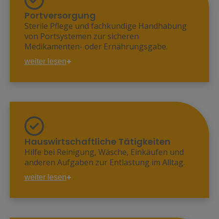
Injektionen
Verbandswechsel
Portversorgung
Dekubitus- und Wundversorgung
Sterile Pflege und fachkundige Handhabung
PEG und Portversorgung
von Portsystemen zur sicheren
Katheter- und Drainagenwechsel
Medikamenten- oder Ernährungsgabe.
weiter lesen
Ernährung und/oder
Medikamentenverabreichung über
einen Portkatheter
Wechseln einer Portnadel
Hauswirtschaftliche Tätigkeiten
Hilfe bei Reinigung, Wäsche, Einkäufen und
anderen Aufgaben zur Entlastung im Alltag.
weiter lesen
Grundreinigung, Unterhaltsreinigung
der Wohnung
Waschen und Bügeln der Wasche
Einkäufe erledigen