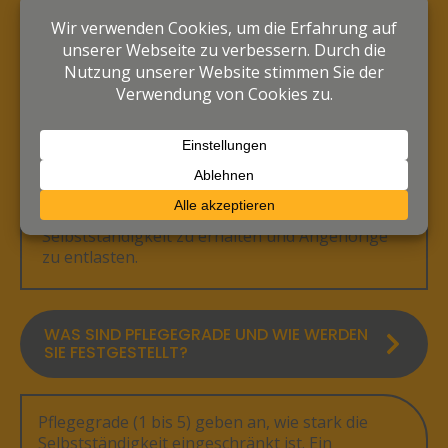
WELCHE LEISTUNGEN BIETET EIN
AMBULANTER PFLEGEDIENST AN?
Ein ambulanter Pflegedienst unterstützt
pflegebedürftige Menschen zu Hause – bei der
Körperpflege, im Haushalt und mit
medizinischer Versorgung. Ziel ist es,
Selbstständigkeit zu erhalten und Angehörige
zu entlasten.
WAS SIND PFLEGEGRADE UND WIE WERDEN
SIE FESTGESTELLT?
Pflegegrade (1 bis 5) geben an, wie stark die
Selbstständigkeit eingeschränkt ist. Ein