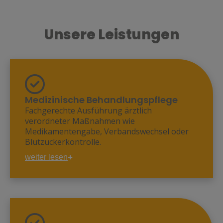
Unsere Leistungen
Medizinische Behandlungspflege
Fachgerechte Ausführung ärztlich
verordneter Maßnahmen wie
Medikamentengabe, Verbandswechsel oder
Blutzuckerkontrolle.
weiter lesen
Medikamentendosierung, -
verabreichung, -bereitstellung
Kompressionen
Kontrolle von Blutzucker, Blutdruck, Puls
Parenterale Ernährung
Insulinverabreichung