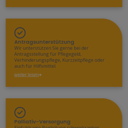
erfahrene Wundexperten
Vakuumtherapie
Stomaversorgung
Tracheostomaversorgung
Ernährung über Sonden
Antragsunterstützung
Wir unterstützen Sie gerne bei der
Antragsstellung für Pflegegeld,
Verhinderungspflege, Kurzzeitpflege oder
auch für Hilfsmittel.
Bei einer Begutachtung durch den
weiter lesen
medizinischen Dienst der Krankenkassen
MDK sind wir gerne behilflich.
Palliativ-Versorgung
Einfühlsame Begleitung schwerkranker