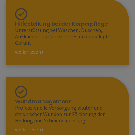
Fahrten zum Arzt
Zubereiten von Mahlzeiten
Hilfestellung bei der Körperpflege
Unterstützung bei Waschen, Duschen,
Ankleiden – für ein sicheres und gepflegtes
Gefühl.
weiter lesen
Unterstützung beim Duschen
Baden oder beim Waschen
Hautpflege
Rasieren
Haar- und Zahnpflege
An- und Auskleiden
Mobilisation
Betten & Lagern
Wundmanagement
Professionelle Versorgung akuter und
chronischer Wunden zur Förderung der
Heilung und Schmerzlinderung.
weiter lesen
moderne Wundversorgung durch