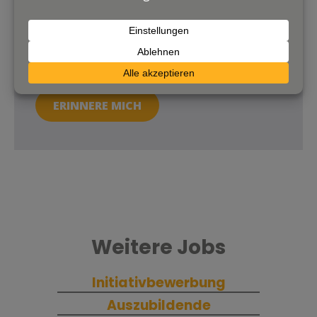
E-
Mail
*
Datenschutz
Mit Absendes des Formulars stimmst du unseren
Datenschutzbestimmungen
zu.
*
ERINNERE MICH
Weitere Jobs
Initiativbewerbung
Auszubildende